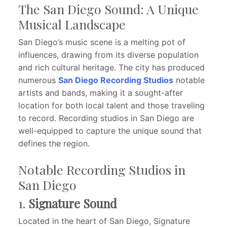
The San Diego Sound: A Unique
Musical Landscape
San Diego’s music scene is a melting pot of
influences, drawing from its diverse population
and rich cultural heritage. The city has produced
numerous
San Diego Recording Studios
notable
artists and bands, making it a sought-after
location for both local talent and those traveling
to record. Recording studios in San Diego are
well-equipped to capture the unique sound that
defines the region.
Notable Recording Studios in
San Diego
1.
Signature Sound
Located in the heart of San Diego, Signature