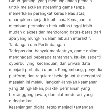
Cloud gaming, yang memungkinkan pemain
untuk melakukan streaming game tanpa
memerlukan perangkat keras kelas atas,
diharapkan menjadi lebih luas. Kemajuan ini
membuat permainan berkualitas tinggi lebih
mudah diakses dan mendorong batas-batas dari
apa yang mungkin dalam hiburan interaktif.
Tantangan dan Pertimbangan
Terlepas dari banyak manfaatnya, game online
menghadapi beberapa tantangan. Isu-isu seperti
cyberbullying, kecanduan, dan privasi data
menjadi perhatian utama. Pengembang, penyedia
platform, dan regulator bekerja untuk mengatasi
masalah ini melalui langkah-langkah keamanan
yang ditingkatkan, praktik permainan yang
bertanggung jawab, dan alat moderasi yang
ditingkatkan.
Kesenjangan digital tetap menjadi tantangan