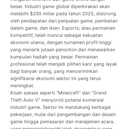
besar. Industri game global diperkirakan akan
melebihi $200 miliar pada tahun 2025, didorong
oleh pendapatan dari penjualan game, pembelian
dalam game, dan iklan. Esports, atau permainan
kompetitif, telah muncul sebagai kekuatan
ekonomi utama, dengan turnamen profil tinggi
yang menarik jutaan penonton dan menawarkan
kumpulan hadiah yang besar. Permainan
profesional telah menjadi pilihan karir yang layak
bagi banyak orang, yang mencerminkan
signifikansi ekonomi sektor ini yang terus
meningkat.
Kisah sukses seperti “Minecraft” dan “Grand
Theft Auto V” menyoroti potensi komersial
industri game. Sektor ini mendukung berbagai
pekerjaan, mulai dari pengembangan dan desain
game hingga pemasaran dan manajemen acara,
yang menggarisbawahi jejak ekonominya yang